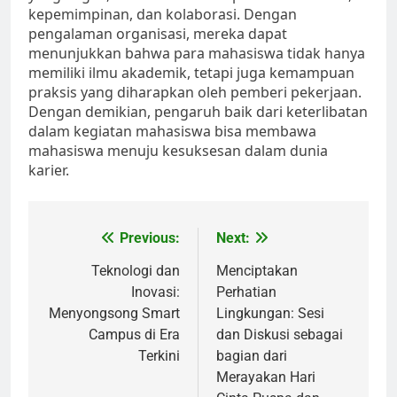
kepemimpinan, dan kolaborasi. Dengan
pengalaman organisasi, mereka dapat
menunjukkan bahwa para mahasiswa tidak hanya
memiliki ilmu akademik, tetapi juga kemampuan
praksis yang diharapkan oleh pemberi pekerjaan.
Dengan demikian, pengaruh baik dari keterlibatan
dalam kegiatan mahasiswa bisa membawa
mahasiswa menuju kesuksesan dalam dunia
karier.
Post
Previous:
Next:
navigation
Teknologi dan
Menciptakan
Inovasi:
Perhatian
Menyongsong Smart
Lingkungan: Sesi
Campus di Era
dan Diskusi sebagai
Terkini
bagian dari
Merayakan Hari