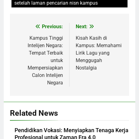
setelah laman pencarian nisn kampus
Post
Previous:
Next:
navigation
Kampus Tinggi
Kisah Kasih di
Intelijen Negara:
Kampus: Memahami
Tempat Terbaik
Lirik Lagu yang
untuk
Menggugah
Mempersiapkan
Nostalgia
Calon Intelijen
Negara
Related News
Pendidikan Vokasi: Menyiapkan Tenaga Kerja
Profesional untuk Zaman Era 4.0