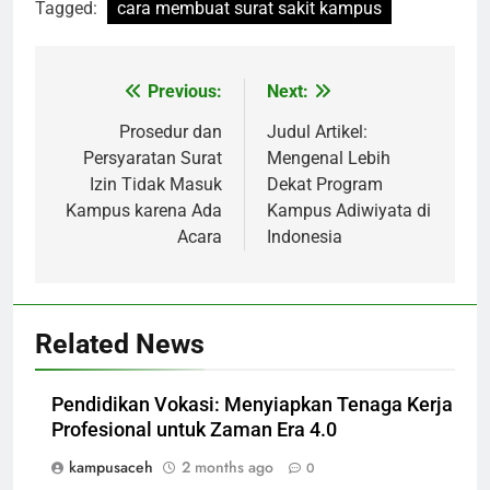
Tagged:
cara membuat surat sakit kampus
Post
Previous:
Next:
navigation
Prosedur dan
Judul Artikel:
Persyaratan Surat
Mengenal Lebih
Izin Tidak Masuk
Dekat Program
Kampus karena Ada
Kampus Adiwiyata di
Acara
Indonesia
Related News
Pendidikan Vokasi: Menyiapkan Tenaga Kerja
Profesional untuk Zaman Era 4.0
kampusaceh
2 months ago
0