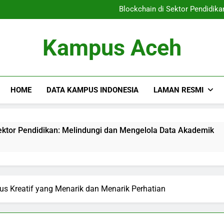
Pendidikan Vokasi: Menyiapka
Blockchain di Sektor Pendidik
Mengetahui Akreditasi Pend
Meningkatkan Sumber Daya
Pendidikan Vokasi: Menyiapka
Kampus Aceh
Blockchain di Sektor Pendidik
Mengetahui Akreditasi Pend
Meningkatkan Sumber Daya
HOME
DATA KAMPUS INDONESIA
LAMAN RESMI
idikan: Melindungi dan Mengelola Data Akademik
Menget
3 Month
s Kreatif yang Menarik dan Menarik Perhatian