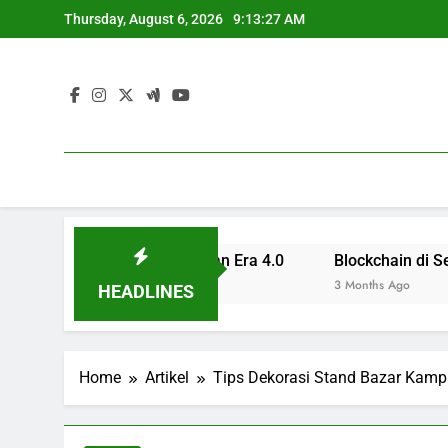
Skip
Thursday, August 6, 2026
9:13:28 AM
to
content
esional untuk Zaman Era 4.0
Blockchain di Sektor Pend
3 Months Ago
HEADLINES
Home
Artikel
Tips Dekorasi Stand Bazar Kampu