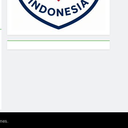
.
mes