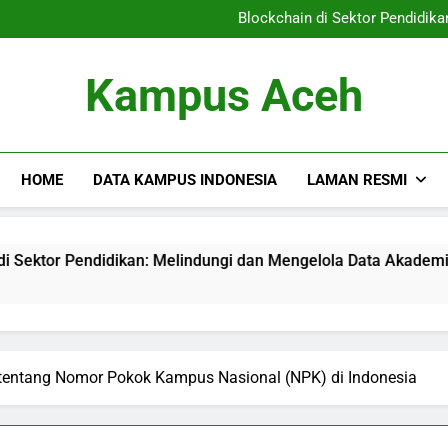
Pendidikan Vokasi: Menyiapka
Blockchain di Sektor Pendidik
Mengetahui Akreditasi Pend
Meningkatkan Sumber Daya
Pendidikan Vokasi: Menyiapka
Kampus Aceh
Blockchain di Sektor Pendidik
Mengetahui Akreditasi Pend
Meningkatkan Sumber Daya
HOME
DATA KAMPUS INDONESIA
LAMAN RESMI
ndidikan: Melindungi dan Mengelola Data Akademik
Meng
3 Mon
tentang Nomor Pokok Kampus Nasional (NPK) di Indonesia