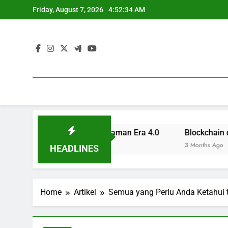
Skip
Friday, August 7, 2026
4:52:35 AM
to
content
ofesional untuk Zaman Era 4.0
Blockchain di Sektor Pe
3 Months Ago
HEADLINES
Home
Artikel
Semua yang Perlu Anda Ketahui 