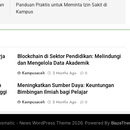
an
Panduan Praktis untuk Meminta Izin Sakit di
Kampus
rja
Blockchain di Sektor Pendidikan: Melindungi
dan Mengelola Data Akademik
Kampusaceh
3 Months Ago
0
n
Meningkatkan Sumber Daya: Keuntungan
ggi
Bimbingan Ilmiah bagi Pelajar
Kampusaceh
5 Months Ago
0
smatic - News WordPress Theme 2026. Powered By
BlazeThe