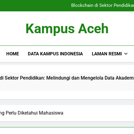
Pendidikan Vokasi: Menyiapka
Blockchain di Sektor Pendidik
Mengetahui Akreditasi Pend
Meningkatkan Sumber Daya
Pendidikan Vokasi: Menyiapka
Kampus Aceh
Blockchain di Sektor Pendidik
Mengetahui Akreditasi Pend
Meningkatkan Sumber Daya
HOME
DATA KAMPUS INDONESIA
LAMAN RESMI
endidikan: Melindungi dan Mengelola Data Akademik
Men
3 Mo
ng Perlu Diketahui Mahasiswa