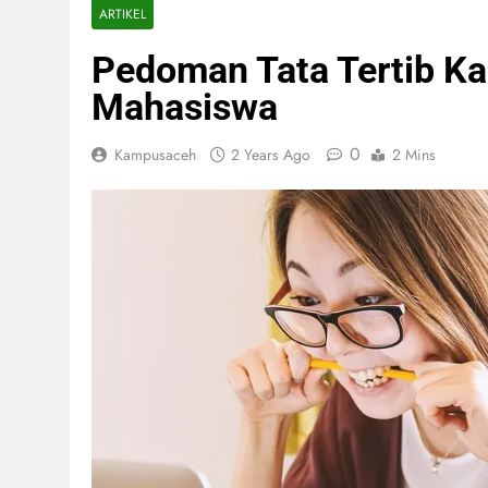
ARTIKEL
Pedoman Tata Tertib Ka
Mahasiswa
0
Kampusaceh
2 Years Ago
2 Mins