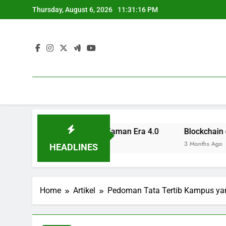
Skip
Thursday, August 6, 2026
11:31:17 PM
to
content
rofesional untuk Zaman Era 4.0
Blockchain di Sektor P
3 Months Ago
HEADLINES
Home
Artikel
Pedoman Tata Tertib Kampus ya