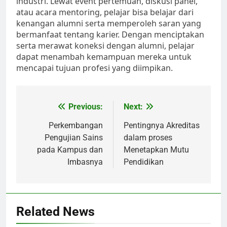
industri. Lewat event pertemuan, diskusi panel,
atau acara mentoring, pelajar bisa belajar dari
kenangan alumni serta memperoleh saran yang
bermanfaat tentang karier. Dengan menciptakan
serta merawat koneksi dengan alumni, pelajar
dapat menambah kemampuan mereka untuk
mencapai tujuan profesi yang diimpikan.
Post
Previous:
Next:
navigation
Perkembangan
Pentingnya Akreditas
Pengujian Sains
dalam proses
pada Kampus dan
Menetapkan Mutu
Imbasnya
Pendidikan
Related News