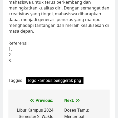
mahasiswa untuk terus berkembang dan
meningkatkan kualitas diri. Dengan semangat dan
kreativitas yang tinggi, mahasiswa diharapkan
dapat menjadi generasi penerus yang mampu
menghadapi tantangan dan meraih kesuksesan di
masa depan.
Referensi:
1.
2.
3.
Tagged:
logo kampus penggerak png
Post
Previous:
Next:
navigation
Libur Kampus 2024
Dosen Tamu:
Semester 2: Waktu
Menambah