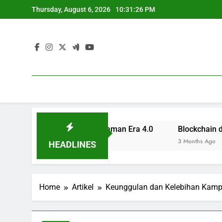
Skip
Thursday, August 6, 2026
10:31:27 PM
to
content
rofesional untuk Zaman Era 4.0
Blockchain di Sektor P
3 Months Ago
HEADLINES
Home
Artikel
Keunggulan dan Kelebihan Kampu