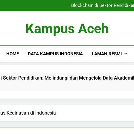
Pendidikan Vokasi: Menyiapka
Blockchain di Sektor Pendidik
Mengetahui Akreditasi Pend
Meningkatkan Sumber Daya
Pendidikan Vokasi: Menyiapka
Kampus Aceh
Blockchain di Sektor Pendidik
Mengetahui Akreditasi Pend
Meningkatkan Sumber Daya
HOME
DATA KAMPUS INDONESIA
LAMAN RESMI
endidikan: Melindungi dan Mengelola Data Akademik
Men
3 Mo
s Kedinasan di Indonesia