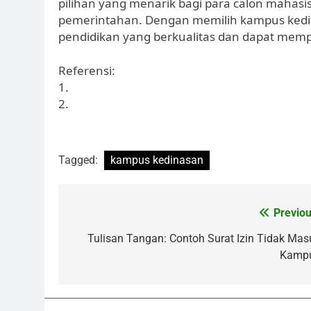
pilihan yang menarik bagi para calon mahasis
pemerintahan. Dengan memilih kampus ked
pendidikan yang berkualitas dan dapat memp
Referensi:
1.
2.
Tagged:
kampus kedinasan
Post
Previou
navigation
Tulisan Tangan: Contoh Surat Izin Tidak Mas
Kamp