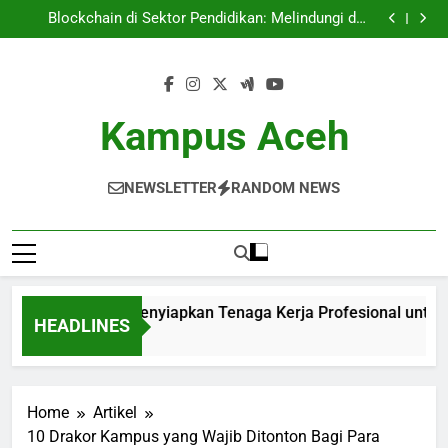
Pendidikan Vokasi: Menyiapkan Tenaga Kerja
Skip
Profesional untuk Zaman Era 4.0
Blockchain di Sektor Pendidikan: Melindungi dan
to
Mengelola Data Akademik
Mengetahui Akreditasi Pendidikan: Peranan Penting
Kriteria di Lembaga Pendidikan Tinggi
Meningkatkan Sumber Daya: Keuntungan Bimbingan
content
Ilmiah bagi Pelajar
Pendidikan Vokasi: Menyiapkan Tenaga Kerja
Profesional untuk Zaman Era 4.0
Blockchain di Sektor Pendidikan: Melindungi dan
Mengelola Data Akademik
Mengetahui Akreditasi Pendidikan: Peranan Penting
Kampus Aceh
Kriteria di Lembaga Pendidikan Tinggi
Meningkatkan Sumber Daya: Keuntungan Bimbingan
Ilmiah bagi Pelajar
NEWSLETTER
RANDOM NEWS
idikan Vokasi: Menyiapkan Tenaga Kerja Profesional untuk Z
HEADLINES
ths Ago
Home
Artikel
10 Drakor Kampus yang Wajib Ditonton Bagi Para