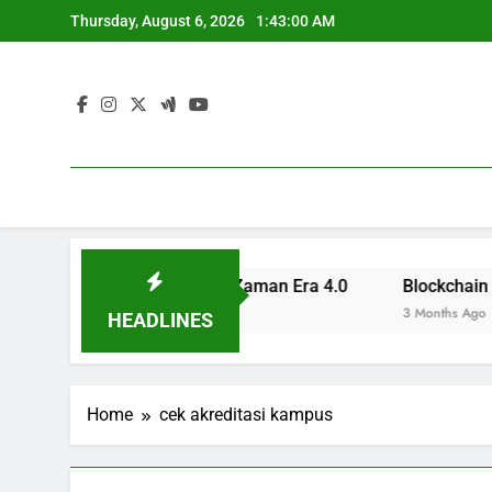
Skip
Thursday, August 6, 2026
1:43:00 AM
to
content
a Profesional untuk Zaman Era 4.0
Blockchain di Sekto
3 Months Ago
HEADLINES
Home
cek akreditasi kampus