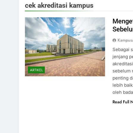
cek akreditasi kampus
Menget
Sebelu
Kampus
Sebagai s
jenjang p
akreditas
ARTIKEL
sebelum 
penting d
lebih bai
oleh bada
Read Full 