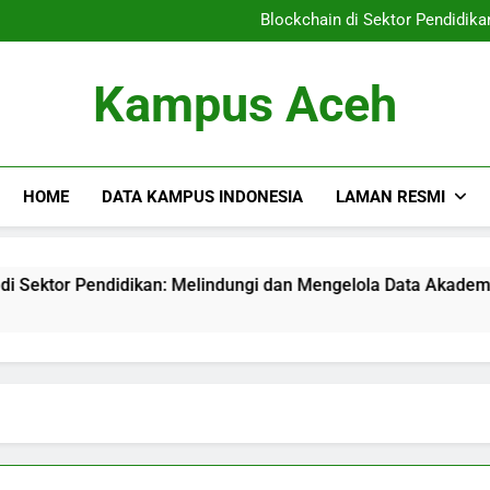
Pendidikan Vokasi: Menyiapka
Blockchain di Sektor Pendidik
Mengetahui Akreditasi Pend
Meningkatkan Sumber Daya
Pendidikan Vokasi: Menyiapka
Kampus Aceh
Blockchain di Sektor Pendidik
Mengetahui Akreditasi Pend
Meningkatkan Sumber Daya
HOME
DATA KAMPUS INDONESIA
LAMAN RESMI
r Pendidikan: Melindungi dan Mengelola Data Akademik